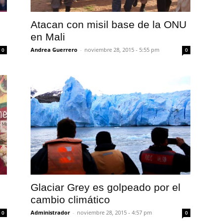
Atacan con misil base de la ONU
en Mali
Andrea Guerrero
-
noviembre 28, 2015 - 5:55 pm
0
0
Glaciar Grey es golpeado por el
cambio climático
Administrador
-
noviembre 28, 2015 - 4:57 pm
0
0