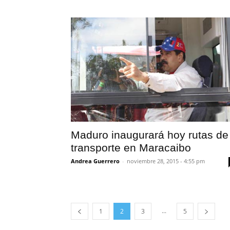
Maduro inaugurará hoy rutas de
transporte en Maracaibo
Andrea Guerrero
-
noviembre 28, 2015 - 4:55 pm
...
1
2
3
5