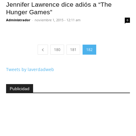
Jennifer Lawrence dice adiós a “The
Hunger Games”
Administrador
-
noviembre 1, 2015 - 12:11 am
0
180
181
182
Tweets by laverdadweb
Publicidad