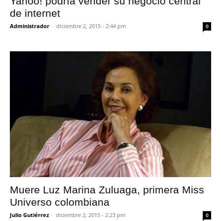
Yahoo! podría vender su negocio central
de internet
Administrador
-
diciembre 2, 2015 - 2:44 pm
0
Muere Luz Marina Zuluaga, primera Miss
Universo colombiana
Julio Gutiérrez
-
diciembre 2, 2015 - 2:23 pm
0