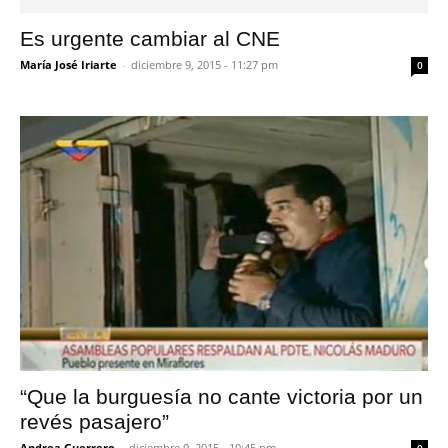
Es urgente cambiar al CNE
María José Iriarte
-
diciembre 9, 2015 - 11:27 pm
0
“Que la burguesía no cante victoria por un
revés pasajero”
Andrea Guerrero
-
diciembre 9, 2015 - 10:45 pm