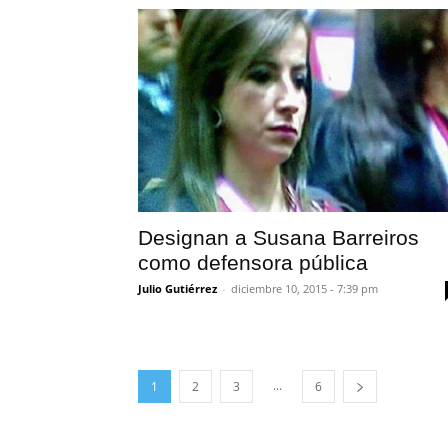
Designan a Susana Barreiros
como defensora pública
Julio Gutiérrez
-
diciembre 10, 2015 - 7:39 pm
...
1
2
3
6