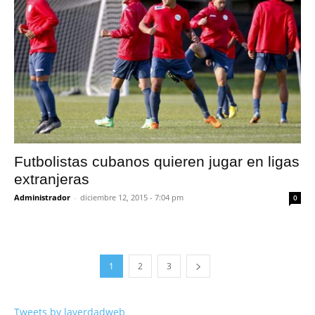
Futbolistas cubanos quieren jugar en ligas
extranjeras
Administrador
-
diciembre 12, 2015 - 7:04 pm
0
1
2
3
Tweets by laverdadweb