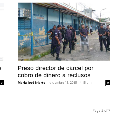
e
Preso director de cárcel por
cobro de dinero a reclusos
María José Iriarte
-
diciembre 15, 2015 - 4:15 pm
0
0
Page 2 of 7