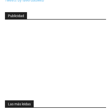
Tweets by laverdadweb
Publicidad
Las más leidas