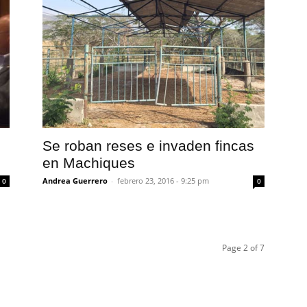
Se roban reses e invaden fincas
en Machiques
Andrea Guerrero
-
febrero 23, 2016 - 9:25 pm
0
0
Page 2 of 7