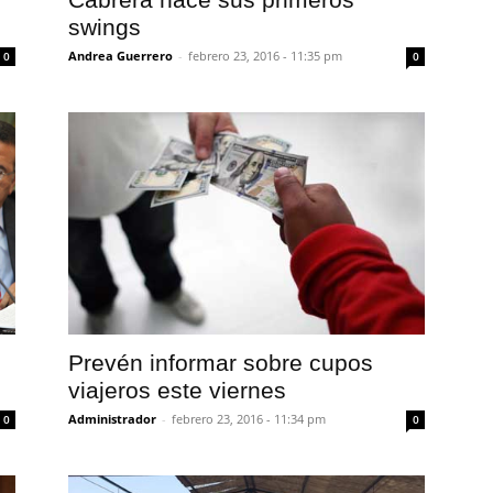
swings
Andrea Guerrero
-
febrero 23, 2016 - 11:35 pm
0
0
Prevén informar sobre cupos
viajeros este viernes
Administrador
-
febrero 23, 2016 - 11:34 pm
0
0