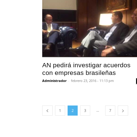
AN pedirá investigar acuerdos
con empresas brasileñas
Administrador
-
febrero 23, 2016 - 11:13 pm
...
1
2
3
7