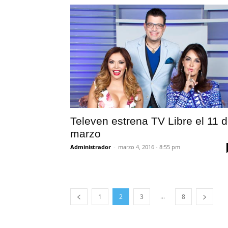
Televen estrena TV Libre el 11 
marzo
Administrador
-
marzo 4, 2016 - 8:55 pm
...
1
2
3
8