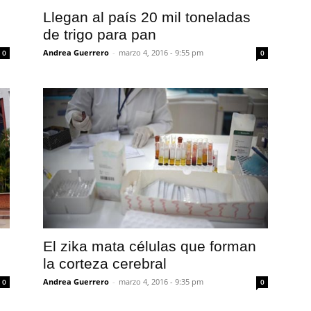
Llegan al país 20 mil toneladas
de trigo para pan
Andrea Guerrero
-
marzo 4, 2016 - 9:55 pm
0
0
El zika mata células que forman
la corteza cerebral
Andrea Guerrero
-
marzo 4, 2016 - 9:35 pm
0
0