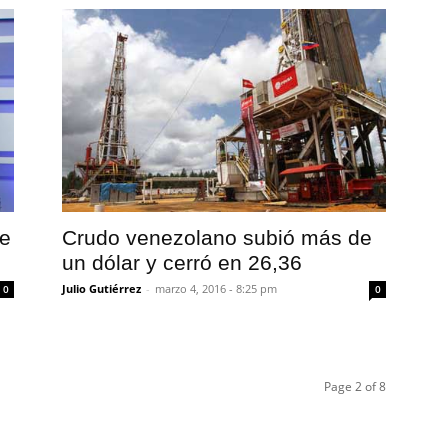
de
Crudo venezolano subió más de
un dólar y cerró en 26,36
Julio Gutiérrez
-
marzo 4, 2016 - 8:25 pm
0
0
Page 2 of 8