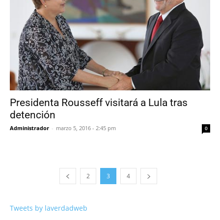
Presidenta Rousseff visitará a Lula tras
detención
Administrador
-
marzo 5, 2016 - 2:45 pm
0
2
3
4
Tweets by laverdadweb