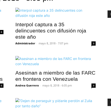
Interpol captura a 35
delincuentes con difusión roja
0
este año
Administrador
-
mayo 8, 2018 - 7:07 pm
0
Asesinan a miembro de las FARC
os
en frontera con Venezuela
Andrea Guerrero
-
mayo 8, 2018 - 6:05 pm
0
0