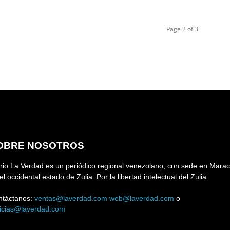
Page 2 of 3
OBRE NOSOTROS
rio La Verdad es un periódico regional venezolano, con sede en Marac
el occidental estado de Zulia. Por la libertad intelectual del Zulia
ntáctanos:
ventas@laverdad.com
web@laverdad.com
o
ticias@laverdad.com