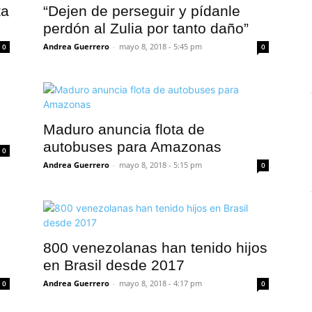
ta
“Dejen de perseguir y pídanle
perdón al Zulia por tanto daño”
Andrea Guerrero
-
mayo 8, 2018 - 5:45 pm
0
0
Maduro anuncia flota de
autobuses para Amazonas
0
Andrea Guerrero
-
mayo 8, 2018 - 5:15 pm
0
l
800 venezolanas han tenido hijos
en Brasil desde 2017
Andrea Guerrero
-
mayo 8, 2018 - 4:17 pm
0
0