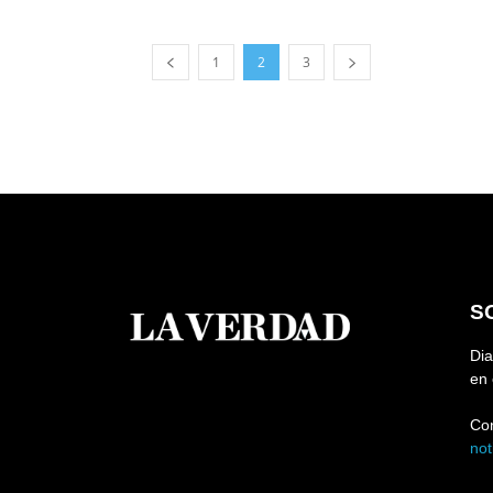
1
2
3
S
Dia
en 
Co
no