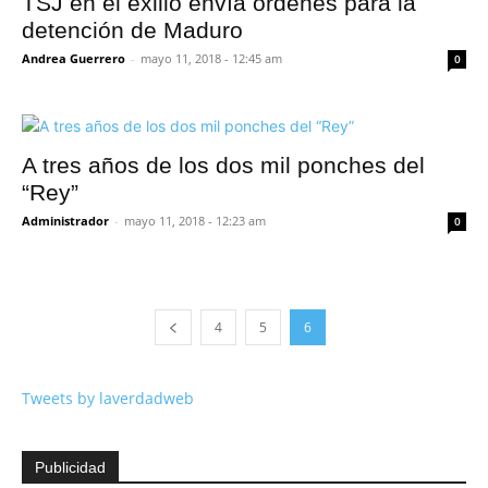
TSJ en el exilio envía órdenes para la
detención de Maduro
Andrea Guerrero
-
mayo 11, 2018 - 12:45 am
0
A tres años de los dos mil ponches del
“Rey”
Administrador
-
mayo 11, 2018 - 12:23 am
0
4
5
6
Tweets by laverdadweb
Publicidad