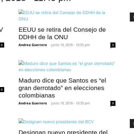
V
EEUU se retira del Consejo de
DDHH de la ONU
Andrea Guerrero
-
junio 19, 2018 - 10:55 pm
0
0
Maduro dice que Santos es “el
gran derrotado” en elecciones
0
colombianas
Andrea Guerrero
-
junio 19, 2018 - 10:35 pm
0
Designan nuevo presidente del