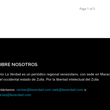
Page 1 of 3
OBRE NOSOTROS
rio La Verdad es un periódico regional venezolano, con sede en Marac
el occidental estado de Zulia. Por la libertad intelectual del Zulia
ntáctanos:
ventas@laverdad.com
web@laverdad.com
o
ticias@laverdad.com