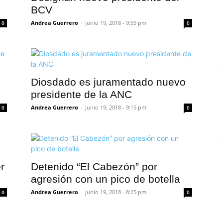
BCV
Andrea Guerrero
-
junio 19, 2018 - 9:55 pm
0
0
Diosdado es juramentado nuevo
presidente de la ANC
Andrea Guerrero
-
junio 19, 2018 - 9:15 pm
0
0
r
Detenido “El Cabezón” por
agresión con un pico de botella
Andrea Guerrero
-
junio 19, 2018 - 8:25 pm
0
0