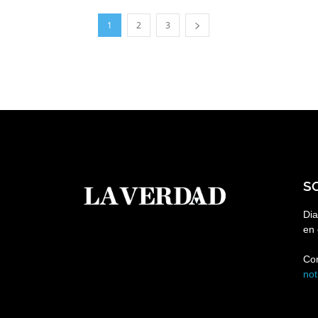
1
2
3
S
Dia
en 
Co
no