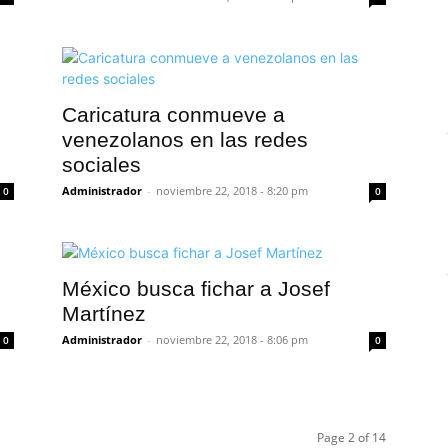
Caricatura conmueve a
venezolanos en las redes
sociales
Administrador
-
noviembre 22, 2018 - 8:20 pm
0
0
México busca fichar a Josef
Martínez
Administrador
-
noviembre 22, 2018 - 8:06 pm
0
0
Page 2 of 14