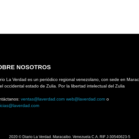
OBRE NOSOTROS
rio La Verdad es un periódico regional venezolano, con sede en Marac
el occidental estado de Zulia. Por la libertad intelectual del Zulia
ntáctanos:
ventas@laverdad.com
web@laverdad.com
o
ticias@laverdad.com
2020 © Diario La Verdad. Maracaibo. Venezuela C.A. RIF J-30540623-5