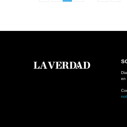
S
Dia
en 
Co
no