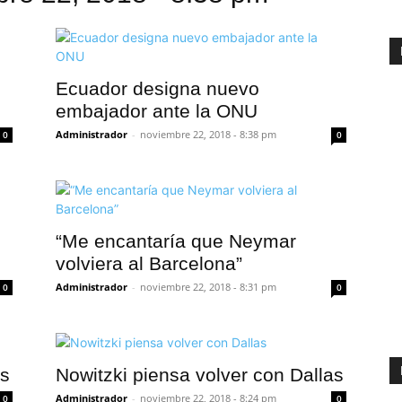
Ecuador designa nuevo
embajador ante la ONU
Administrador
-
noviembre 22, 2018 - 8:38 pm
0
0
“Me encantaría que Neymar
volviera al Barcelona”
Administrador
-
noviembre 22, 2018 - 8:31 pm
0
0
as
Nowitzki piensa volver con Dallas
Administrador
-
noviembre 22, 2018 - 8:24 pm
0
0