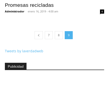
Promesas recicladas
Administrador
-
enero 16, 2019 - 4:00 am
0
7
8
9
Tweets by laverdadweb
Publicidad