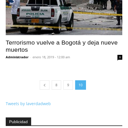
Terrorismo vuelve a Bogotá y deja nueve
muertos
Administrador
-
enero 18, 2019 - 12:00 am
0
8
9
10
Tweets by laverdadweb
Publicidad