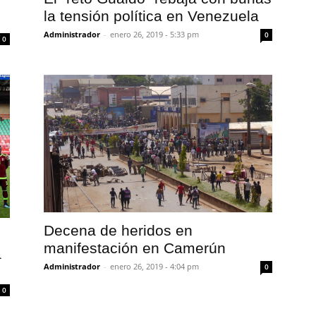
la tensión política en Venezuela
Administrador
-
enero 26, 2019 - 5:33 pm
0
0
Decena de heridos en
manifestación en Camerún
a
Administrador
-
enero 26, 2019 - 4:04 pm
0
0