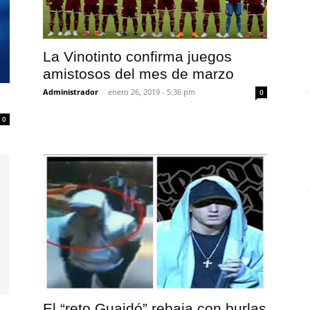
La Vinotinto confirma juegos
amistosos del mes de marzo
Administrador
-
enero 26, 2019 - 5:36 pm
0
0
El “reto Guaidó” rebaja con burlas