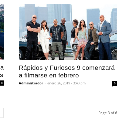
ra
Rápidos y Furiosos 9 comenzará
os
a filmarse en febrero
Administrador
-
enero 26, 2019 - 3:43 pm
0
0
Page 3 of 6