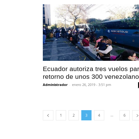
Ecuador autoriza tres vuelos pa
retorno de unos 300 venezolan
Administrador
-
enero 26, 2019 - 3:51 pm
...
1
2
3
4
6