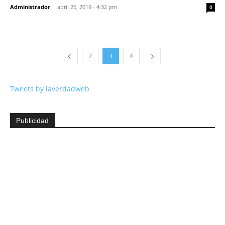
Administrador
-
abril 26, 2019 - 4:32 pm
0
2
3
4
Tweets by laverdadweb
Publicidad