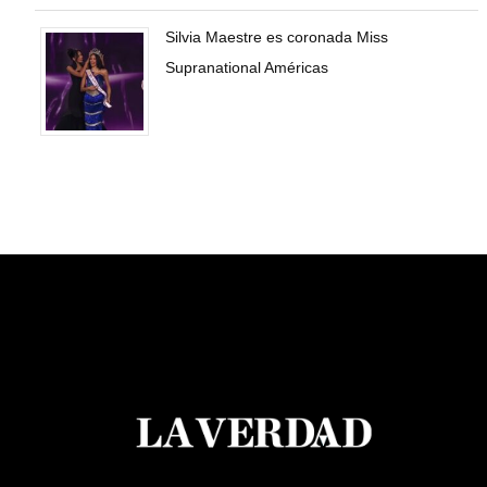
Silvia Maestre es coronada Miss
Supranational Américas