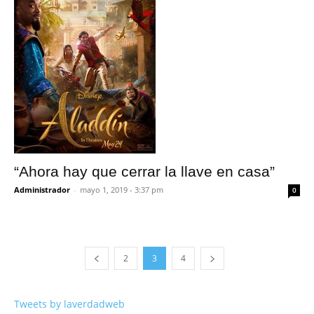
“Ahora hay que cerrar la llave en casa”
Administrador
-
mayo 1, 2019 - 3:37 pm
0
2
3
4
Tweets by laverdadweb