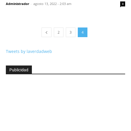
Administrador
-
agosto 13, 2022 - 2:03 am
0
2
3
4
Tweets by laverdadweb
Publicidad