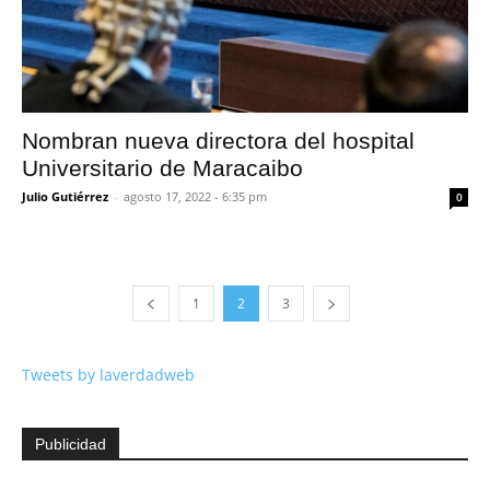
Nombran nueva directora del hospital
Universitario de Maracaibo
Julio Gutiérrez
-
agosto 17, 2022 - 6:35 pm
0
1
2
3
Tweets by laverdadweb
Publicidad