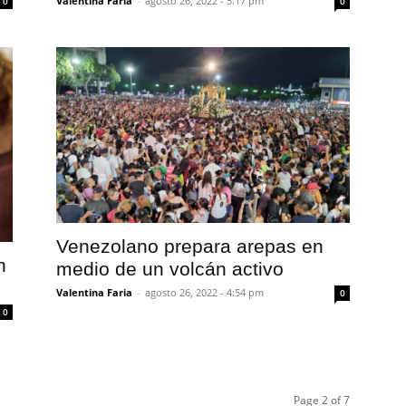
Valentina Faria
-
agosto 26, 2022 - 5:17 pm
0
0
Venezolano prepara arepas en
n
medio de un volcán activo
Valentina Faria
-
agosto 26, 2022 - 4:54 pm
0
0
Page 2 of 7