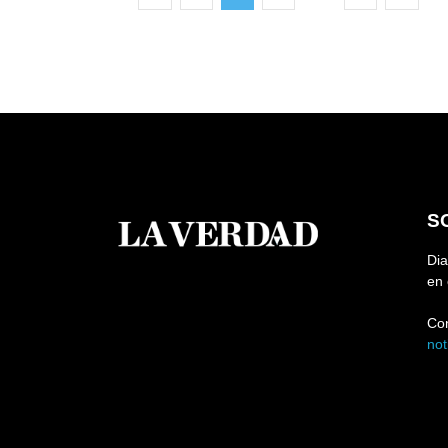
S
Dia
en 
Co
no