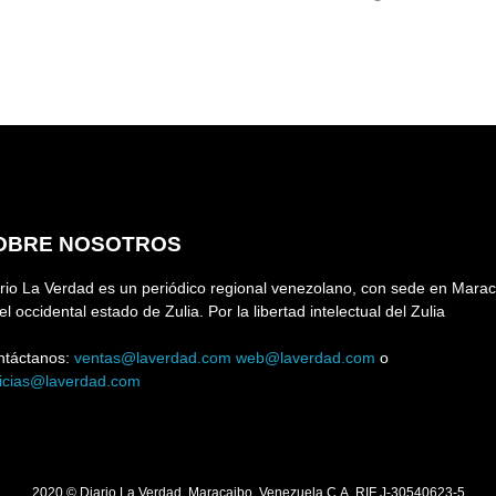
OBRE NOSOTROS
rio La Verdad es un periódico regional venezolano, con sede en Marac
el occidental estado de Zulia. Por la libertad intelectual del Zulia
ntáctanos:
ventas@laverdad.com
web@laverdad.com
o
ticias@laverdad.com
2020 © Diario La Verdad. Maracaibo. Venezuela C.A. RIF J-30540623-5