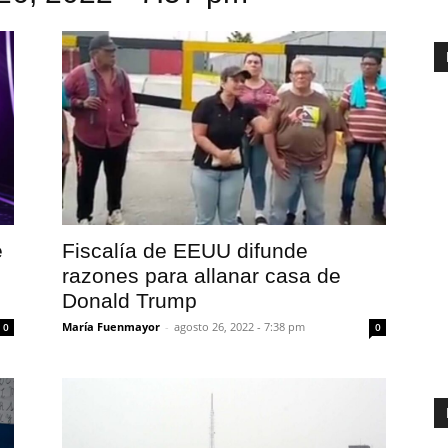
e
Fiscalía de EEUU difunde
razones para allanar casa de
Donald Trump
María Fuenmayor
-
agosto 26, 2022 - 7:38 pm
0
0