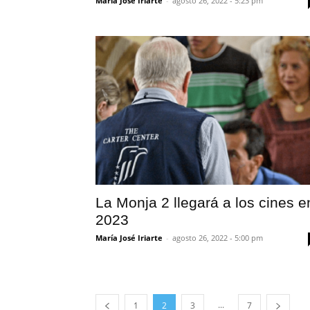
María José Iriarte
-
agosto 26, 2022 - 5:23 pm
La Monja 2 llegará a los cines e
2023
María José Iriarte
-
agosto 26, 2022 - 5:00 pm
...
1
2
3
7