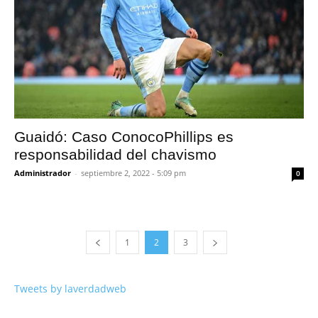
Guaidó: Caso ConocoPhillips es
responsabilidad del chavismo
Administrador
-
septiembre 2, 2022 - 5:09 pm
0
1
2
3
Tweets by laverdadweb