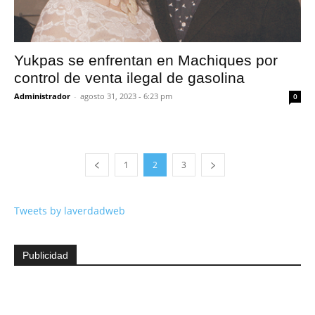
Yukpas se enfrentan en Machiques por
control de venta ilegal de gasolina
Administrador
-
agosto 31, 2023 - 6:23 pm
0
1
2
3
Tweets by laverdadweb
Publicidad