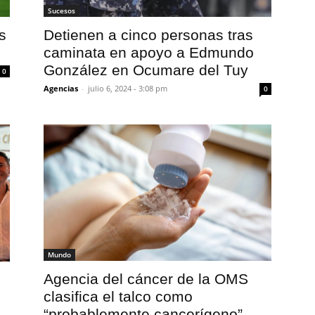
Sucesos
Detienen a cinco personas tras
s
caminata en apoyo a Edmundo
González en Ocumare del Tuy
0
Agencias
-
julio 6, 2024 - 3:08 pm
0
Mundo
Agencia del cáncer de la OMS
clasifica el talco como
“probablemente cancerígeno”