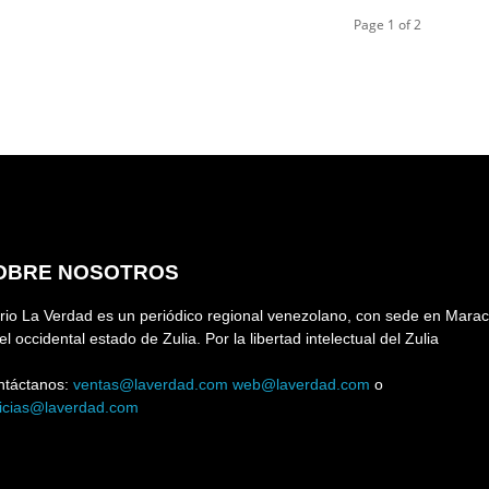
Page 1 of 2
OBRE NOSOTROS
rio La Verdad es un periódico regional venezolano, con sede en Marac
el occidental estado de Zulia. Por la libertad intelectual del Zulia
ntáctanos:
ventas@laverdad.com
web@laverdad.com
o
ticias@laverdad.com