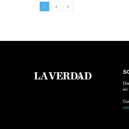
1
2
S
Dia
en 
Co
no