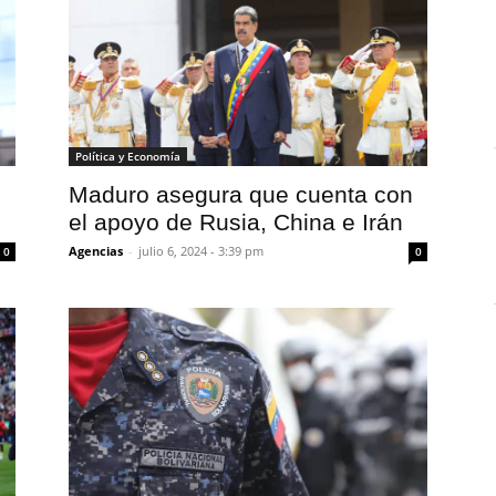
Política y Economía
n
Maduro asegura que cuenta con
el apoyo de Rusia, China e Irán
Agencias
-
julio 6, 2024 - 3:39 pm
0
0