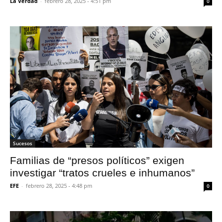
La Verdad
-
febrero 28, 2025 - 4:51 pm
0
Sucesos
Familias de “presos políticos” exigen
investigar “tratos crueles e inhumanos”
EFE
-
febrero 28, 2025 - 4:48 pm
0