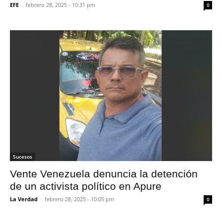
EFE
-
febrero 28, 2025 - 10:31 pm
0
Sucesos
Vente Venezuela denuncia la detención
de un activista político en Apure
La Verdad
-
febrero 28, 2025 - 10:05 pm
0