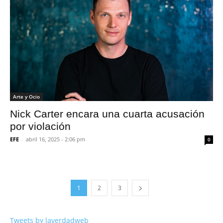
Arte y Ocio
Nick Carter encara una cuarta acusación
por violación
EFE
-
abril 16, 2025 - 2:06 pm
0
1
2
3
Tweets by laverdadweb