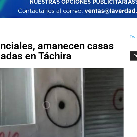
Twe
denciales, amanecen casas
zadas en Táchira
P