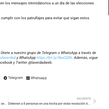
en los mensajes intimidatorios a un día de las elecciones
 cumplir con los patrullajes para evitar que sigan estos
r? Únete a nuestro grupo de Telegram o WhatsApp a través de
iolaverdad
y WhatsApp
https://bit.ly/3kaCQXh
. Además, sigue
Facebook y Twitter @laverdadweb.
X
Telegram
Whatsapp
SIGUIENTE
Prevén lluvias y actividad eléctrica en la tarde y noche al oeste del Zulia
Detienen a 6 personas en una trocha por violar resolución de cierre fronterizo