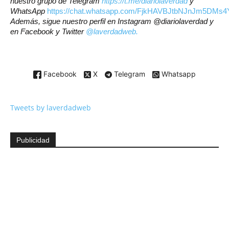
nuestro grupo de Telegram
https://t.me/diariolaverdad
y
WhatsApp
https://chat.whatsapp.com/FjkHAVBJtbNJnJm5DMs4
Además, sigue nuestro perfil en Instagram @diariolaverdad y
en Facebook y Twitter
@laverdadweb.
Facebook
X
Telegram
Whatsapp
Tweets by laverdadweb
Publicidad