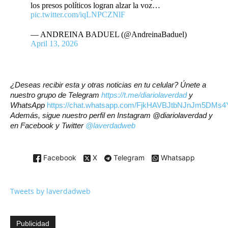
los presos políticos logran alzar la voz…
pic.twitter.com/iqLNPCZNlF
— ANDREINA BADUEL (@AndreinaBaduel)
April 13, 2026
¿Deseas recibir esta y otras noticias en tu celular? Únete a
nuestro grupo de Telegram
https://t.me/diariolaverdad
y
WhatsApp
https://chat.whatsapp.com/FjkHAVBJtbNJnJm5DMs4
Además, sigue nuestro perfil en Instagram @diariolaverdad y
en Facebook y Twitter
@laverdadweb
Facebook
X
Telegram
Whatsapp
Tweets by laverdadweb
Publicidad