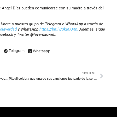
 Ángel Díaz pueden comunicarse con su madre a través del
r? Únete a nuestro grupo de Telegram o WhatsApp a través de
iolaverdad
y WhatsApp
https://bit.ly/3kaCQXh.
Además, sigue
Facebook y Twitter @laverdadweb.
X
Telegram
Whatsapp
SIGUIENTE
Venezolanos en Ecuador podrán venir al país con un salvoconducto digital
Pitbull celebra que una de sus canciones fue parte de la serie “Bridgerton”