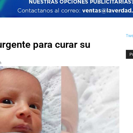
Twe
rgente para curar su
P
m