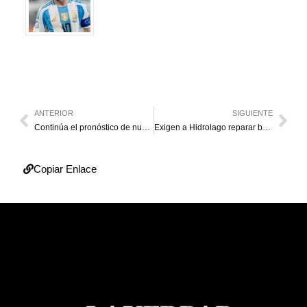
ANTERIOR
SIGUIENTE
Continúa el pronóstico de nubosidad y lluvias en Zulia
Exigen a Hidrolago reparar bote de aguas y “mega hueco” en la Curva de Molina
Copiar Enlace