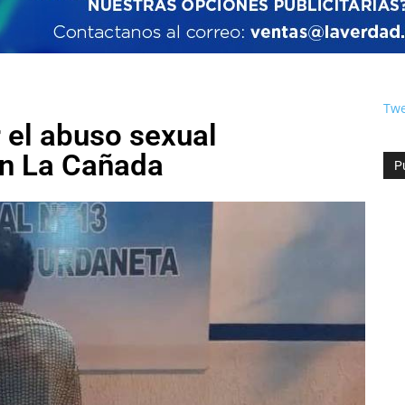
Twe
r el abuso sexual
en La Cañada
P