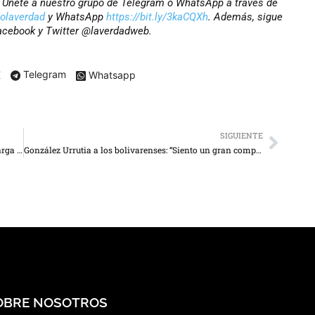
r? Únete a nuestro grupo de Telegram o WhatsApp a través de
iolaverdad
y WhatsApp
https://bit.ly/3kaCQXh
. Además, sigue
Facebook y Twitter @laverdadweb.
X
Telegram
Whatsapp
SIGUIENTE
Advierten que Ley de Pensiones aumenta en 10 % la carga de nómina en empresas
González Urrutia a los bolivarenses: “Siento un gran compromiso con ustedes”
OBRE NOSOTROS