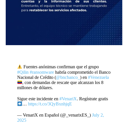
Fuentes anónimas confirman que el grupo
#Qilin
#ransomware
habría comprometido el Banco
Nacional de Crédito (
@bncbanco_
) en
#Venezuela
, con demandas de rescate que alcanzan los 8
millones de dólares.
Sigue este incidente en
#VenariX
. Regístrate gratis
…
https://t.co/3QyBxnhjqE
— VenariX en Español (@_venarixES_)
July 2,
2025