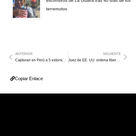
escombros de La Guaira tras 40 días de los
terremotos
ANTERIOR
SIGUIENTE
Capturan en Perú a 5 extorsionadores que rendían culto a alias “Maldito Cris”
Juez de EE. UU. ordena liberar bajo fianza a cientos de migrantes indocumentados
Copiar Enlace