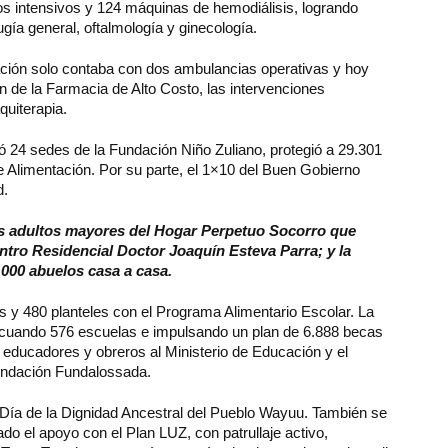
s intensivos y 124 máquinas de hemodiálisis, logrando
ugía general, oftalmología y ginecología.
ación solo contaba con dos ambulancias operativas y hoy
de la Farmacia de Alto Costo, las intervenciones
quiterapia.
24 sedes de la Fundación Niño Zuliano, protegió a 29.301
 Alimentación. Por su parte, el 1×10 del Buen Gobierno
d.
 los adultos mayores del Hogar Perpetuo Socorro que
ntro Residencial Doctor Joaquín Esteva Parra; y la
.000 abuelos casa a casa.
 y 480 planteles con el Programa Alimentario Escolar. La
decuando 576 escuelas e impulsando un plan de 6.888 becas
9 educadores y obreros al Ministerio de Educación y el
undación Fundalossada.
l Día de la Dignidad Ancestral del Pueblo Wayuu. También se
dado el apoyo con el Plan LUZ, con patrullaje activo,