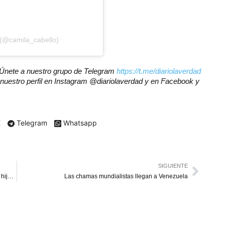
 (@camila_cabello)
r? Únete a nuestro grupo de Telegram
https://t.me/diariolaverdad
nuestro perfil en Instagram @diariolaverdad y en Facebook y
X
Telegram
Whatsapp
SIGUIENTE
Acusan al zuliano Edward Barboza de secuestro de una hija en EE. UU.
Las chamas mundialistas llegan a Venezuela