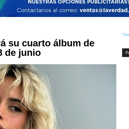
Twe
rá su cuarto álbum de
 de junio
P