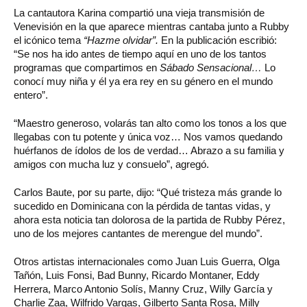
La cantautora Karina compartió una vieja transmisión de
Venevisión en la que aparece mientras cantaba junto a Rubby
el icónico tema
“Hazme olvidar”.
En la publicación escribió:
“Se nos ha ido antes de tiempo aquí en uno de los tantos
programas que compartimos en
Sábado Sensacional…
Lo
conocí muy niña y él ya era rey en su género en el mundo
entero”.
“Maestro generoso, volarás tan alto como los tonos a los que
llegabas con tu potente y única voz… Nos vamos quedando
huérfanos de ídolos de los de verdad… Abrazo a su familia y
amigos con mucha luz y consuelo”, agregó.
Carlos Baute, por su parte, dijo: “Qué tristeza más grande lo
sucedido en Dominicana con la pérdida de tantas vidas, y
ahora esta noticia tan dolorosa de la partida de Rubby Pérez,
uno de los mejores cantantes de merengue del mundo”.
Otros artistas internacionales como Juan Luis Guerra, Olga
Tañón, Luis Fonsi, Bad Bunny, Ricardo Montaner, Eddy
Herrera, Marco Antonio Solís, Manny Cruz, Willy García y
Charlie Zaa, Wilfrido Vargas, Gilberto Santa Rosa, Milly