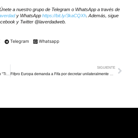
r? Únete a nuestro grupo de Telegram o WhatsApp a través de
laverdad
y WhatsApp
https://bit.ly/3kaCQXh
. Además, sigue
Facebook y Twitter @laverdadweb.
X
Telegram
Whatsapp
SIGUIENTE
Kate Winslet asegura que besar a Leonardo DiCaprio en “Titanic” fue una “pesadilla”
Fifpro Europa demanda a Fifa por decretar unilateralmente el calendario internacional