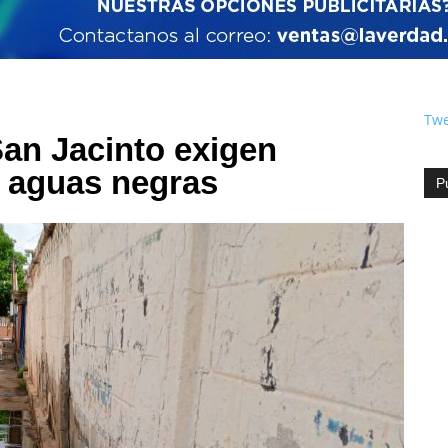
Twe
San Jacinto exigen
e aguas negras
P