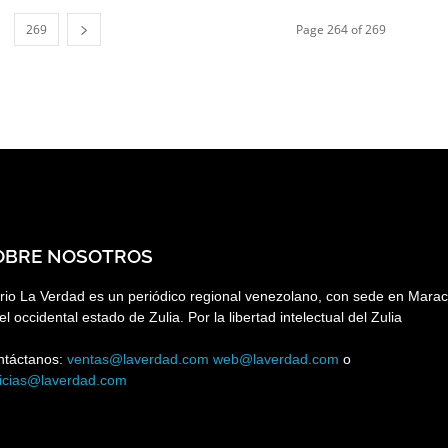
269
Page 264 of 269
OBRE NOSOTROS
rio La Verdad es un periódico regional venezolano, con sede en Marac
el occidental estado de Zulia. Por la libertad intelectual del Zulia
ntáctanos:
ventas@laverdad.com
web@laverdad.com
o
ticias@laverdad.com