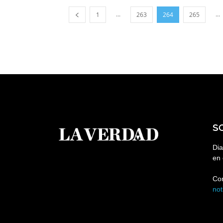
...
...
1
263
264
265
S
Dia
en 
Co
no