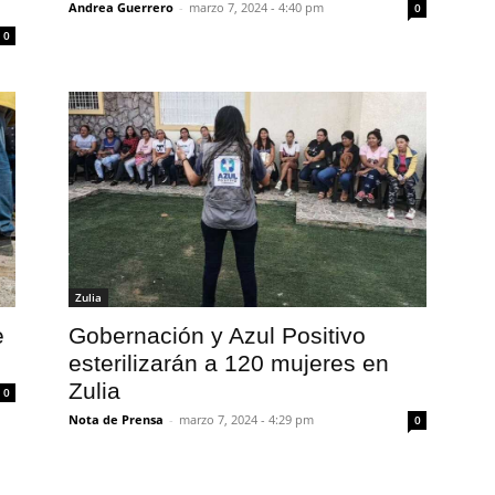
Andrea Guerrero
-
marzo 7, 2024 - 4:40 pm
0
0
Zulia
e
Gobernación y Azul Positivo
esterilizarán a 120 mujeres en
Zulia
0
Nota de Prensa
-
marzo 7, 2024 - 4:29 pm
0