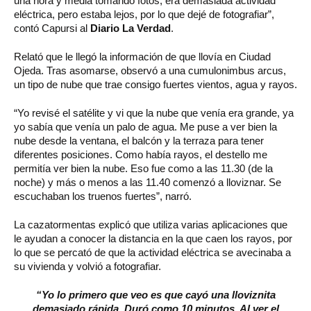
una hora y media tomando fotos, era demasiada actividad
eléctrica, pero estaba lejos, por lo que dejé de fotografiar”,
contó Capursi al
Diario La Verdad
.
Relató que le llegó la información de que llovía en Ciudad
Ojeda. Tras asomarse, observó a una cumulonimbus arcus,
un tipo de nube que trae consigo fuertes vientos, agua y rayos.
“Yo revisé el satélite y vi que la nube que venía era grande, ya
yo sabía que venía un palo de agua. Me puse a ver bien la
nube desde la ventana, el balcón y la terraza para tener
diferentes posiciones. Como había rayos, el destello me
permitía ver bien la nube. Eso fue como a las 11.30 (de la
noche) y más o menos a las 11.40 comenzó a lloviznar. Se
escuchaban los truenos fuertes”, narró.
La cazatormentas explicó que utiliza varias aplicaciones que
le ayudan a conocer la distancia en la que caen los rayos, por
lo que se percató de que la actividad eléctrica se avecinaba a
su vivienda y volvió a fotografiar.
“Yo lo primero que veo es que cayó una lloviznita
demasiado rápida. Duró como 10 minutos. Al ver el