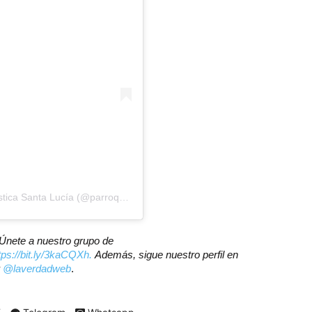
Una publicación compartida por Parroquia Eclesiástica Santa Lucía (@parroquia.santaluciamcbo)
? Únete a nuestro grupo de
tps://bit.ly/3kaCQXh.
Además, sigue nuestro perfil en
r
@laverdadweb
.