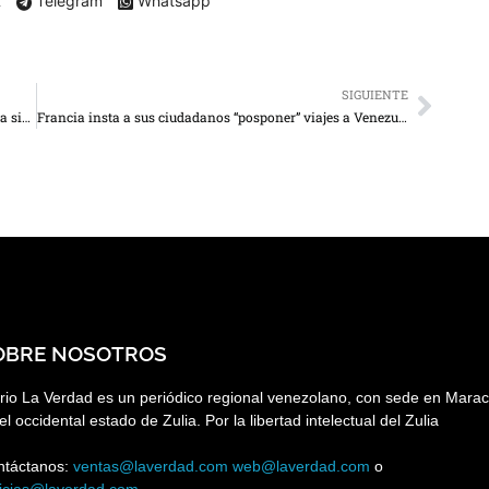
X
Telegram
Whatsapp
SIGUIENTE
Machado: “Pronto reuniremos a nuestras familias para siempre”
Francia insta a sus ciudadanos “posponer” viajes a Venezuela por “seguridad delicada”
OBRE NOSOTROS
rio La Verdad es un periódico regional venezolano, con sede en Marac
el occidental estado de Zulia. Por la libertad intelectual del Zulia
ntáctanos:
ventas@laverdad.com
web@laverdad.com
o