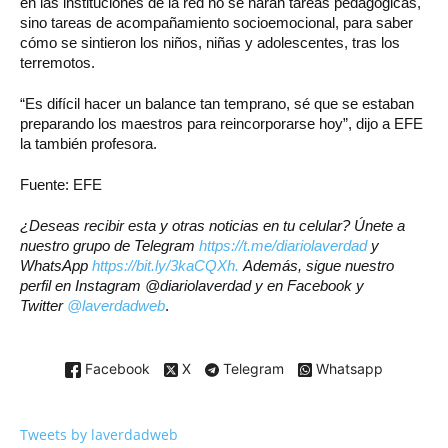
en las instituciones de la red no se harán tareas pedagógicas,
sino tareas de acompañamiento socioemocional, para saber
cómo se sintieron los niños, niñas y adolescentes, tras los
terremotos.
“Es difícil hacer un balance tan temprano, sé que se estaban
preparando los maestros para reincorporarse hoy”, dijo a EFE
la también profesora.
Fuente: EFE
¿Deseas recibir esta y otras noticias en tu celular? Únete a
nuestro grupo de Telegram
https://t.me/diariolaverdad
y
WhatsApp
https://bit.ly/3kaCQXh.
Además, sigue nuestro
perfil en Instagram @diariolaverdad y en Facebook y
Twitter
@laverdadweb
.
Facebook
X
Telegram
Whatsapp
Tweets by laverdadweb