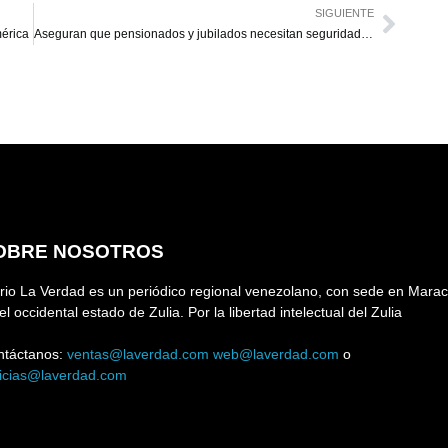
SIGUIENTE
érica
Aseguran que pensionados y jubilados necesitan seguridad social
OBRE NOSOTROS
rio La Verdad es un periódico regional venezolano, con sede en Marac
el occidental estado de Zulia. Por la libertad intelectual del Zulia
ntáctanos:
ventas@laverdad.com
web@laverdad.com
o
ticias@laverdad.com