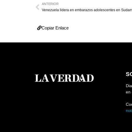
ANTERIOR
Venezuela lidera en embarazos adolescentes en Sudam
Copiar Enlace
S
Dia
en 
Co
no