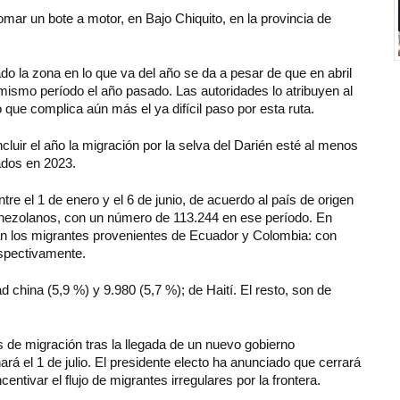
tomar un bote a motor, en Bajo Chiquito, en la provincia de
do la zona en lo que va del año se da a pesar de que en abril
mismo período el año pasado. Las autoridades lo atribuyen al
o que complica aún más el ya difícil paso por esta ruta.
uir el año la migración por la selva del Darién esté al menos
ados en 2023.
tre el 1 de enero y el 6 de junio, de acuerdo al país de origen
enezolanos, con un número de 113.244 en ese período. En
tán los migrantes provenientes de Ecuador y Colombia: con
respectivamente.
china (5,9 %) y 9.980 (5,7 %); de Haití. El resto, son de
 de migración tras la llegada de un nuevo gobierno
á el 1 de julio. El presidente electo ha anunciado que cerrará
ntivar el flujo de migrantes irregulares por la frontera.