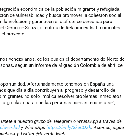
tegración económica de la población migrante y refugiada,
ión de vulnerabilidad y busca promover la cohesión social
en la inclusión y garanticen el disfrute de derechos para
bel Cerón de Souza, directora de Relaciones Institucionales
el proyecto.
nos venezolanos, de los cuales el departamento de Norte de
ersonas, según un informe de Migración Colombia de abril de
a oportunidad. Afortunadamente tenemos en España una
os que día a día contribuyen al progreso y desarrollo del
s migrantes no solo implica resolver problemas inmediatos
y largo plazo para que las personas puedan recuperarse”,
r? Únete a nuestro grupo de Telegram o WhatsApp a través de
iolaverdad
y WhatsApp
https://bit.ly/3kaCQXh
. Además, sigue
Facebook y Twitter @laverdadweb.