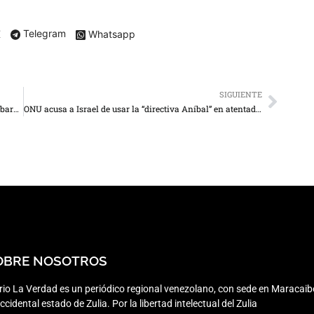
X
Telegram
Whatsapp
SIGUIENTE
Kevin Spacey rompe a llorar al confesar que están embargando su casa
ONU acusa a Israel de usar la “directiva Aníbal” en atentados de octubre
OBRE NOSOTROS
rio La Verdad es un periódico regional venezolano, con sede en Maracaib
occidental estado de Zulia. Por la libertad intelectual del Zulia