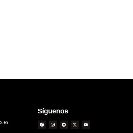
Síguenos
o, en