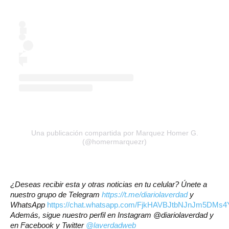
Una publicación compartida por Marquez Homer G.
(@homermarquezr)
¿Deseas recibir esta y otras noticias en tu celular? Únete a
nuestro grupo de Telegram
https://t.me/diariolaverdad
y
WhatsApp
https://chat.whatsapp.com/FjkHAVBJtbNJnJm5DMs4
Además, sigue nuestro perfil en Instagram @diariolaverdad y
en Facebook y Twitter
@laverdadweb