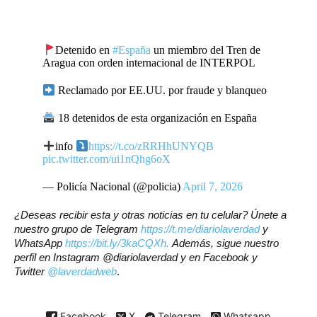
Detenido en
#España
un miembro del Tren de
Aragua con orden internacional de INTERPOL
Reclamado por EE.UU. por fraude y blanqueo
18 detenidos de esta organización en España
info
https://t.co/zRRHhUNYQB
pic.twitter.com/ui1nQhg6oX
— Policía Nacional (@policia)
April 7, 2026
¿Deseas recibir esta y otras noticias en tu celular? Únete a
nuestro grupo de Telegram
https://t.me/diariolaverdad
y
WhatsApp
https://bit.ly/3kaCQXh.
Además, sigue nuestro
perfil en Instagram @diariolaverdad y en Facebook y
Twitter
@laverdadweb
.
Facebook
X
Telegram
Whatsapp