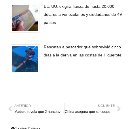
EE. UU. exigirá fianza de hasta 20.000
dólares a venezolanos y ciudadanos de 49
países
Rescatan a pescador que sobrevivió cinco
días a la deriva en las costas de Higuerote
ANTERIOR
SIGUIENTE
Maduro revela que 2 narcoaviones entraron al país mientras EE. UU. se “movía” en el Caribe
China asegura que su cooperación con Venezuela “no va dirigida contra ningún tercero”